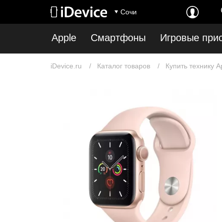
Сочи
Apple
Смартфоны
Игровые при
iDevice.ru
Каталог товаров
Купить технику A