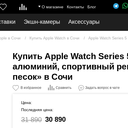
О магазине
Контакты
Блог
ставки
Экшн-камеры
Аксессуары
pple в Сочи
Купить Apple Watch в Сочи
Apple Watch Series 5
Купить Apple Watch Series
алюминий, спортивный ре
песок» в Сочи
Сравнить
В избранное
Задать вопрос в чате
Цена:
Последняя цена:
30 890
31 890