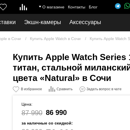
О магазине
Контакты
Блог
ставки
Экшн-камеры
Аксессуары
pple в Сочи
Купить Apple Watch в Сочи
Купить Apple Watch S
Купить Apple Watch Serie
титан, стальной милански
цвета «Natural» в Сочи
Сравнить
В избранное
Задать вопрос в чате
Цена:
86 990
87 990
за наличные со скидкой: