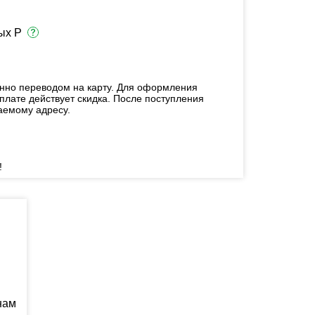
ых Р
енно переводом на карту. Для оформления
плате действует скидка. После поступления
аемому адресу.
!
нам