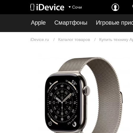
Сочи
Apple
Смартфоны
Игровые при
iDevice.ru
Каталог товаров
Купить технику A