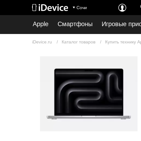
Сочи
Apple
Смартфоны
Игровые при
iDevice.ru
Каталог товаров
Купить технику A