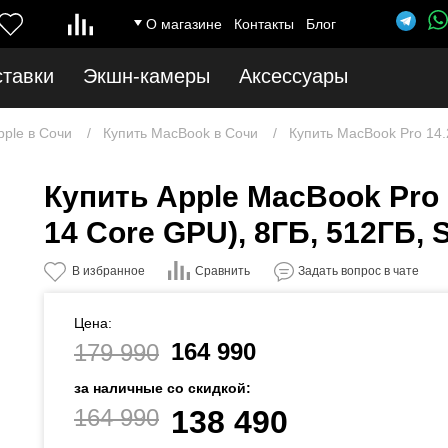
О магазине
Контакты
Блог
ставки
Экшн-камеры
Аксессуары
pple в Сочи
Купить MacBook в Сочи
Купить MacBook Pro 14.
Купить Apple MacBook Pro 
14 Core GPU), 8ГБ, 512ГБ, S
Сравнить
В избранное
Задать вопрос в чате
Цена:
164 990
179 990
за наличные со скидкой:
164 990
138 490