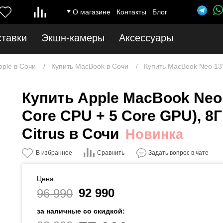
О магазине
Контакты
Блог
ставки
Экшн-камеры
Аксессуары
pple в Сочи
Купить MacBook в Сочи
Купить MacBook Neo 13"
Купить Apple MacBook Neo 1
Core CPU + 5 Core GPU), 8Г
Citrus в Сочи
Новинка
Сравнить
В избранное
Задать вопрос в чате
Цена:
92 990
96 990
за наличные со скидкой: