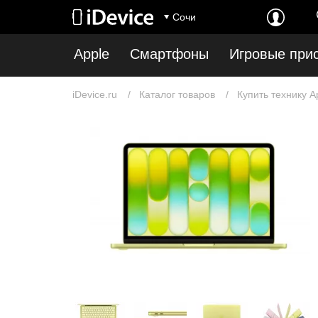
Сочи
Apple
Смартфоны
Игровые при
iDevice.ru
Каталог товаров
Купить технику A