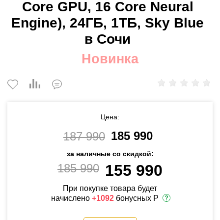
Core GPU, 16 Сore Neural
Engine), 24ГБ, 1TБ, Sky Blue
в Сочи
Новинка
Цена:
185 990
187 990
за наличные со скидкой:
185 990
155 990
При покупке товара будет
начислено
+1092
бонусных Р