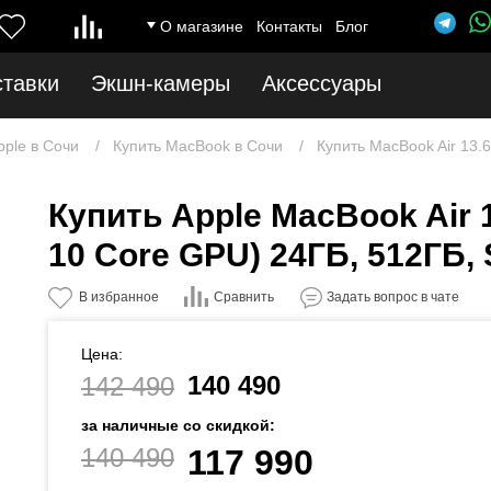
О магазине
Контакты
Блог
ставки
Экшн-камеры
Аксессуары
pple в Сочи
Купить MacBook в Сочи
Купить MacBook Air 13.6
Купить Apple MacBook Air 1
10 Core GPU) 24ГБ, 512ГБ, 
Сравнить
В избранное
Задать вопрос в чате
Цена:
140 490
142 490
за наличные со скидкой:
140 490
117 990