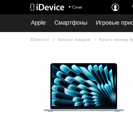
Сочи
Apple
Смартфоны
Игровые при
iDevice.ru
Каталог товаров
Купить технику A