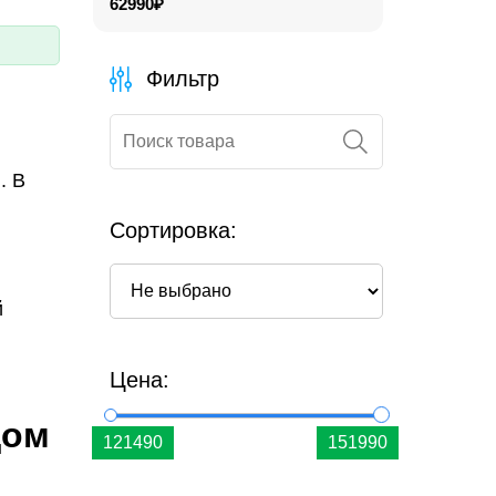
62990₽
Фильтр
. В
Сортировка:
й
Цена:
дом