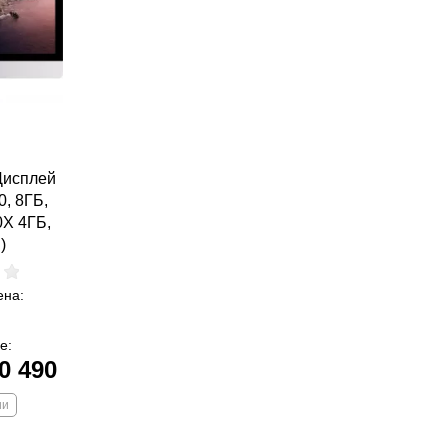
Дисплей
0, 8ГБ,
0X 4ГБ,
)
ена:
е:
0 490
ии