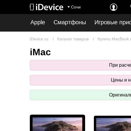
Сочи
Apple
Смартфоны
Игровые при
iDevice.ru
Каталог товаров
Купить MacBook 
iMac
При расч
Цены и н
Оригиналь