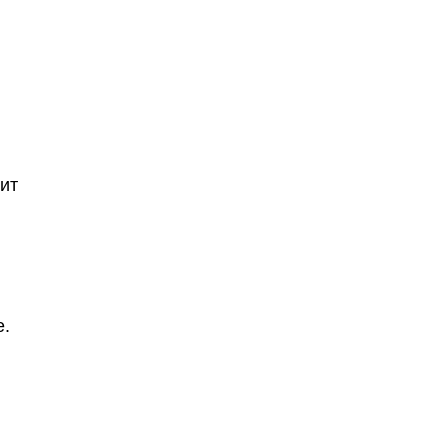
ит
е.