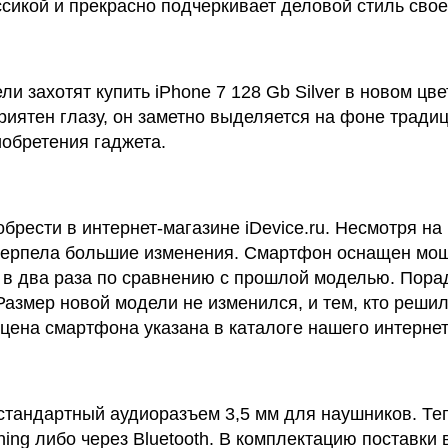
сикой и прекрасно подчеркивает деловой стиль свое
и захотят купить iPhone 7 128 Gb Silver в новом цве
риятен глазу, он заметно выделяется на фоне трад
иобретения гаджета.
обрести в интернет-магазине iDevice.ru. Несмотря н
ретерпела большие изменения. Смартфон оснащен м
 в два раза по сравнению с прошлой моделью. Пора
Размер новой модели не изменился, и тем, кто решил 
 цена смартфона указана в каталоге нашего интернет
 стандартный аудиоразъем 3,5 мм для наушников. Т
ning либо через Bluetooth. В комплектацию поставк