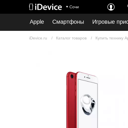
Сочи
Apple
Смартфоны
Игровые при
iDevice.ru
Каталог товаров
Купить технику A