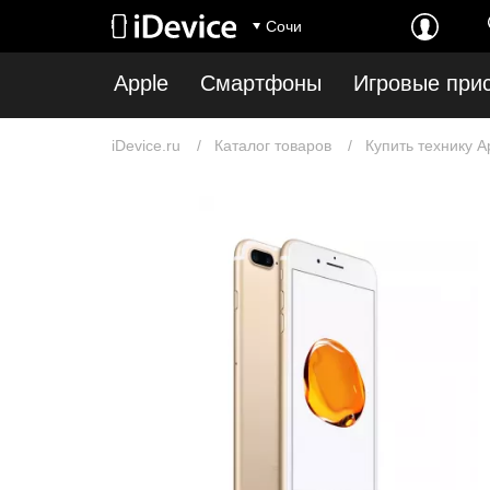
Сочи
Apple
Смартфоны
Игровые при
iDevice.ru
Каталог товаров
Купить технику A