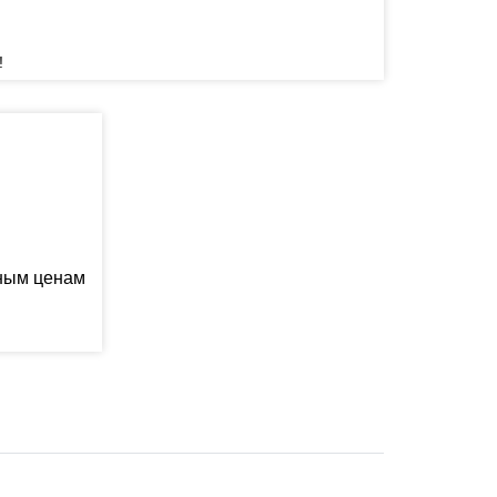
!
ьным ценам