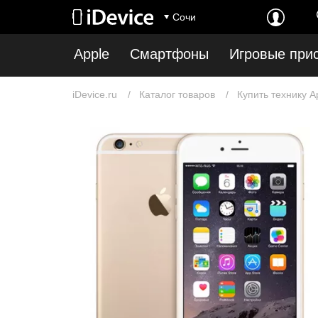
Сочи
Apple
Смартфоны
Игровые при
iDevice.ru
Каталог товаров
Купить технику A