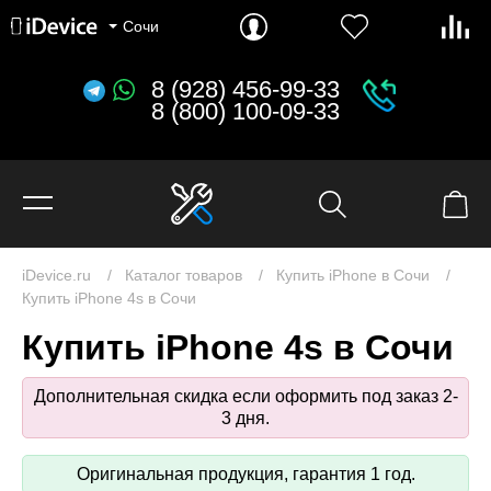
MacBook Pro 16.2" (2026) M5 Pro и M5 Max
MacBook Pro 14.2" (2026) M5, M5 Pro и M5 Max
MacBook Pro 16.2" (2024) M4 Pro и M4 Max
MacBook Pro 14.2" (2024) M4, M4 Pro и M4 Max
Сочи
8 (928) 456-99-33
8 (800) 100-09-33
iDevice.ru
Каталог товаров
Купить iPhone в Сочи
Купить iPhone 4s в Сочи
Купить iPhone 4s в Сочи
Дополнительная скидка если оформить под заказ 2-
3 дня.
Оригинальная продукция, гарантия 1 год.