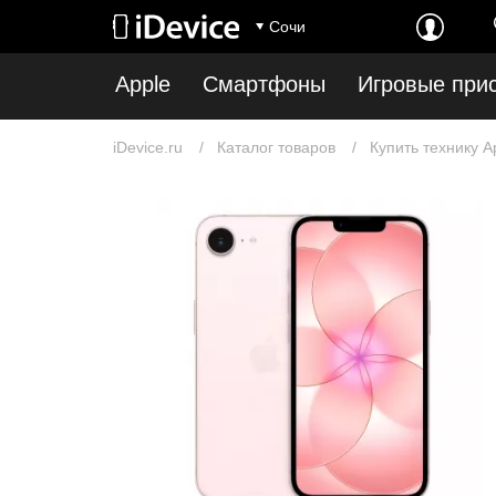
Сочи
Apple
Смартфоны
Игровые при
iDevice.ru
Каталог товаров
Купить технику A