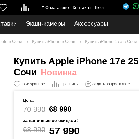
О магазине
Контакты
Блог
ставки
Экшн-камеры
Аксессуары
pple в Сочи
Купить iPhone в Сочи
Купить iPhone 17e в Сочи
Купить Apple iPhone 17e 25
Сочи
Новинка
Сравнить
В избранное
Задать вопрос в чате
Цена:
68 990
70 990
за наличные со скидкой:
68 990
57 990