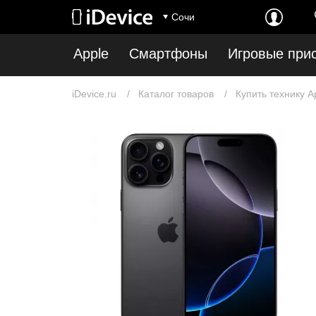
Сочи
Apple
Смартфоны
Игровые при
iDevice.ru
Каталог товаров
Купить технику A