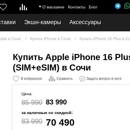
О магазине
Контакты
Блог
ставки
Экшн-камеры
Аксессуары
pple в Сочи
Купить iPhone в Сочи
Купить iPhone 16 Plus в С
Купить Apple iPhone 16 Plu
(SIM+eSIM) в Сочи
Сравнить
В избранное
Задать вопрос в чате
Цена:
83 990
85 990
за наличные со скидкой:
83 990
70 490