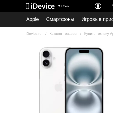
Сочи
Apple
Смартфоны
Игровые при
iDevice.ru
Каталог товаров
Купить технику A