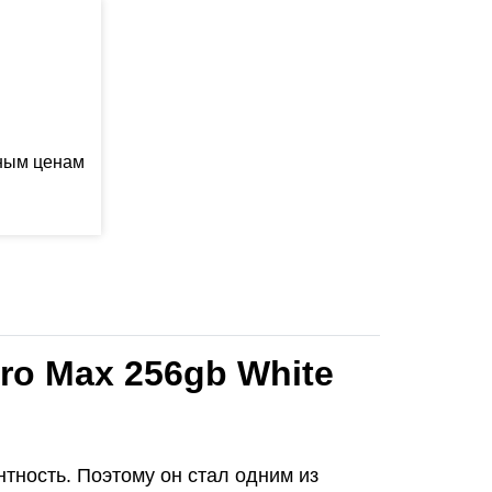
ьным ценам
ro Max 256gb White
нтность. Поэтому он стал одним из