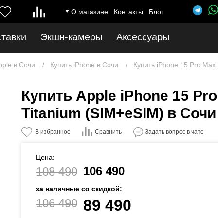
О магазине
Контакты
Блог
ставки
Экшн-камеры
Аксессуары
pple в Сочи
Купить iPhone в Сочи
Купить iPhone 15 Pro Max
Купить Apple iPhone 15 Pr
Titanium (SIM+eSIM) в Сочи
Сравнить
В избранное
Задать вопрос в чате
Цена:
106 490
108 490
за наличные со скидкой:
106 490
89 490