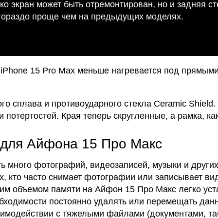
ько экран может быть отремонтирован, но и задняя с
 гораздо проще чем на предыдущих моделях.
у iPhone 15 Pro Max меньше нагревается под прямым
ого сплава и противоударного стекла Ceramic Shield
потертостей. Края теперь скругленные, а рамка, как
 для Айфона 15 Про Макс
ть много фотографий, видеозаписей, музыки и други
х, кто часто снимает фотографии или записывает вид
аким объемом памяти на Айфон 15 Про Макс легко ус
бходимости постоянно удалять или перемещать дан
заимодействии с тяжелыми файлами (документами, т