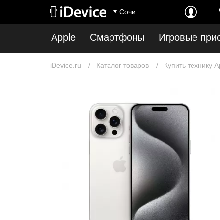
Сочи
Apple
Смартфоны
Игровые при
iDevice.ru
Каталог товаров
Купить технику A