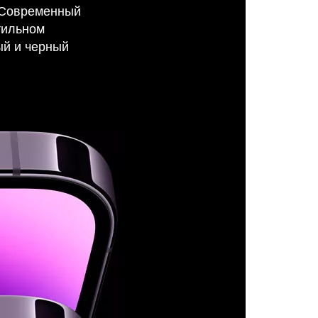
 Современный
тильном
ый и черный