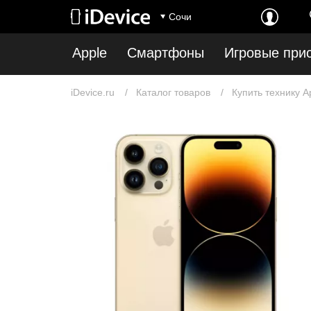
Сочи
Apple
Смартфоны
Игровые при
iDevice.ru
Каталог товаров
Купить технику A