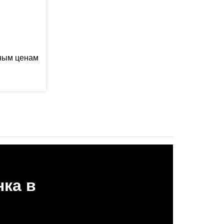
ьным ценам
нка в