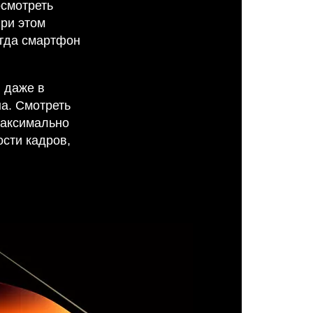
осмотреть
При этом
огда смартфон
 даже в
на. Смотреть
максимально
ости кадров,