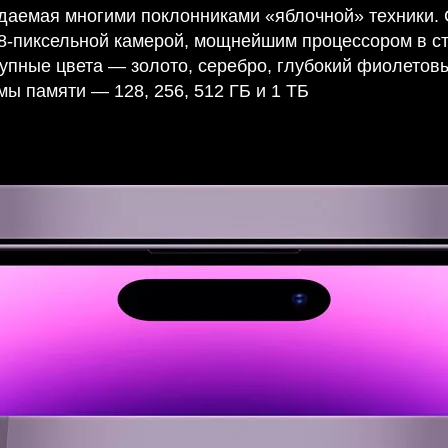
даемая многими поклонниками «яблочной» техники.
8-пиксельной камерой, мощнейшим процессором в с
тупные цвета — золото, серебро, глубокий фиолетов
мы памяти — 128, 256, 512 ГБ и 1 ТБ