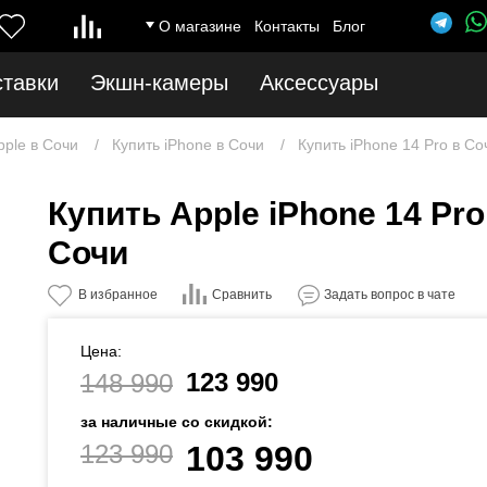
О магазине
Контакты
Блог
ставки
Экшн-камеры
Аксессуары
pple в Сочи
Купить iPhone в Сочи
Купить iPhone 14 Pro в Со
Купить Apple iPhone 14 Pro
Сочи
Сравнить
В избранное
Задать вопрос в чате
Цена:
123 990
148 990
за наличные со скидкой:
123 990
103 990