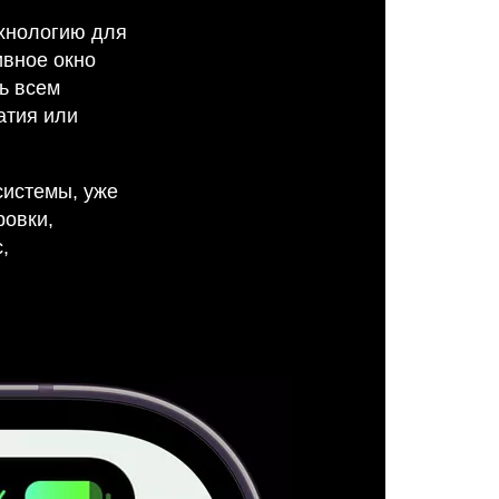
хнологию для
ивное окно
ь всем
атия или
системы, уже
ровки,
,