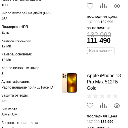
1000
Число пикселей на дюйм (PPI):
последняя цена:
458
137 990
132 990
Поддержка HDR:
за наличные:
Есть
132 990
111 490
Камера, передняя:
12 Мп
Нет в наличии
Камера, основная:
12 Мп
Кол-во основных камер:
3
Apple iPhone 13
Pro Max 512ГБ
Аутентификация:
Распознавание по лицу Face ID
Gold
Защита от воды:
IP68
SIM карта:
SIM+eSIM
последняя цена:
137 990
132 990
Бесконтактная оплата:
за наличные: