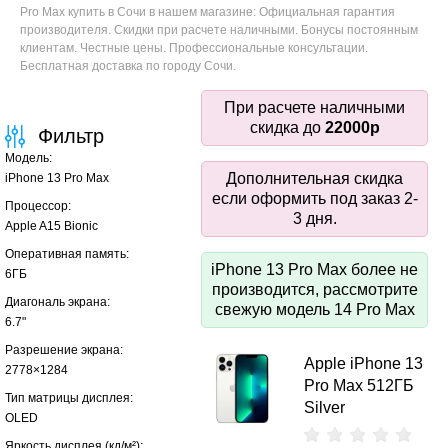
Pro Max купить в Сочи в нашем магазине: Официальная гарантия
производителя. Скидки при расчете наличными. Бонусы постоянным
клиентам. Честные цены. Профессиональные консультации.
Бесплатная доставка по городу Сочи.
При расчете наличными
скидка до
22000р
Фильтр
Модель:
Дополнительная скидка
iPhone 13 Pro Max
если оформить под заказ 2-
Процессор:
3 дня.
Apple A15 Bionic
Оперативная память:
iPhone 13 Pro Max более не
6ГБ
производится, рассмотрите
Диагональ экрана:
свежую модель 14 Pro Max
6.7"
Разрешение экрана:
Apple iPhone 13
2778×1284
Pro Max 512ГБ
Тип матрицы дисплея:
Silver
OLED
Яркость дисплея (кд/ м²):