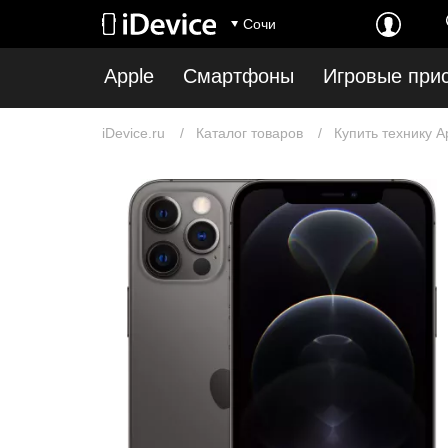
Сочи
Apple
Смартфоны
Игровые при
iDevice.ru
Каталог товаров
Купить технику A