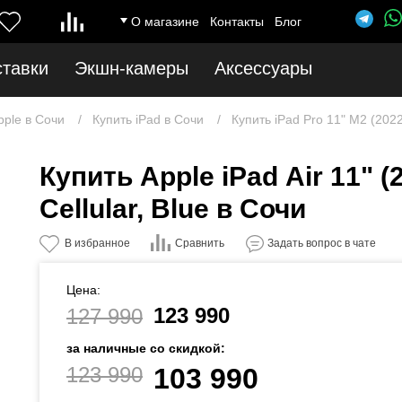
О магазине
Контакты
Блог
ставки
Экшн-камеры
Аксессуары
pple в Сочи
Купить iPad в Сочи
Купить iPad Pro 11" M2 (202
Купить Apple iPad Air 11" (2
Cellular, Blue в Сочи
Сравнить
В избранное
Задать вопрос в чате
Цена:
123 990
127 990
за наличные со скидкой:
123 990
103 990