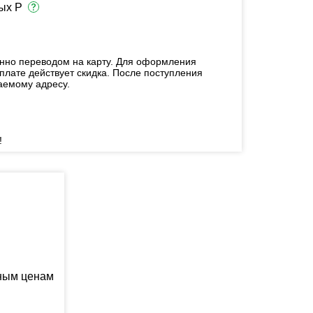
ых Р
енно переводом на карту. Для оформления
плате действует скидка. После поступления
аемому адресу.
!
ьным ценам