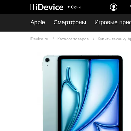
Сочи
Apple
Смартфоны
Игровые при
iDevice.ru
Каталог товаров
Купить технику A