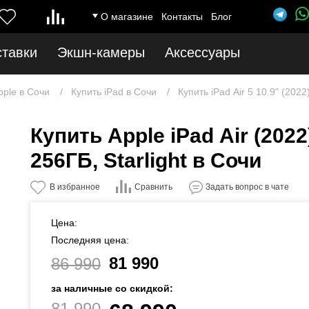
О магазине
Контакты
Блог
ставки
Экшн-камеры
Аксессуары
pple в Сочи
Купить iPad в Сочи
Купить iPad Air 5 10.9" (2022
Купить Apple iPad Air (2022)
256ГБ, Starlight в Сочи
Сравнить
В избранное
Задать вопрос в чате
Цена:
Последняя цена:
81 990
86 990
за наличные со скидкой:
81 990