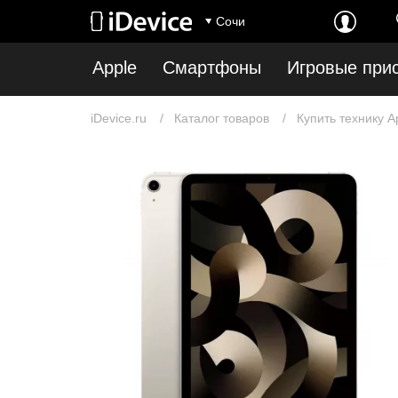
Сочи
Apple
Смартфоны
Игровые при
iDevice.ru
Каталог товаров
Купить технику A