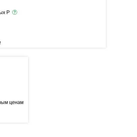
ых Р
!
ьным ценам