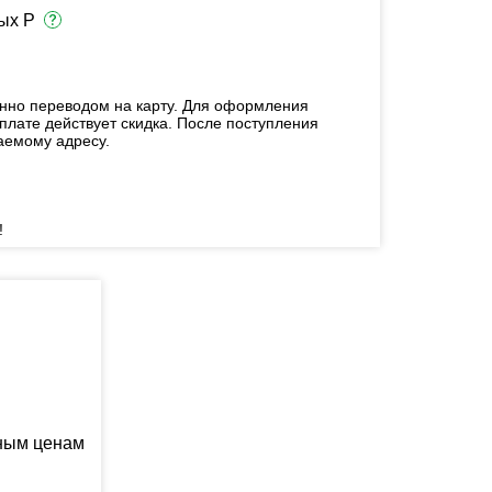
ых Р
енно переводом на карту. Для оформления
плате действует скидка. После поступления
аемому адресу.
!
ьным ценам