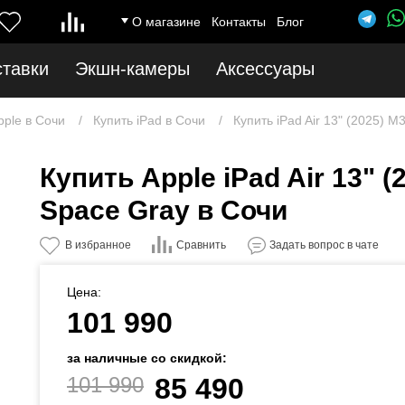
О магазине
Контакты
Блог
ставки
Экшн-камеры
Аксессуары
pple в Сочи
Купить iPad в Сочи
Купить iPad Air 13" (2025) M
Купить Apple iPad Air 13" (2
Space Gray в Сочи
Сравнить
В избранное
Задать вопрос в чате
Цена:
101 990
за наличные со скидкой:
101 990
85 490