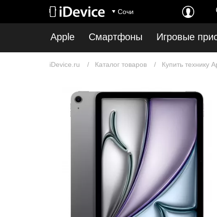
Сочи
Apple
Смартфоны
Игровые при
iDevice.ru
Каталог товаров
Купить технику A