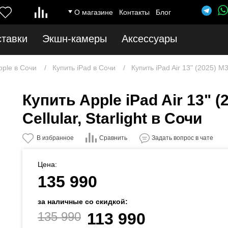
О магазине
Контакты
Блог
ставки
Экшн-камеры
Аксессуары
pple в Сочи
Купить iPad в Сочи
Купить iPad Air 13" (2025) M
Купить Apple iPad Air 13" (
Cellular, Starlight в Сочи
Сравнить
В избранное
Задать вопрос в чате
Цена:
135 990
за наличные со скидкой:
135 990
113 990