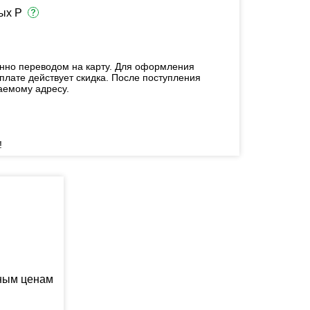
ых Р
енно переводом на карту. Для оформления
плате действует скидка. После поступления
аемому адресу.
!
ьным ценам