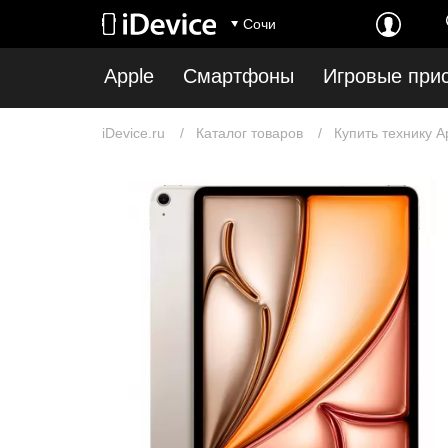
Сочи
Apple
Смартфоны
Игровые при
iDevice.ru
Каталог товаров
Купить технику A