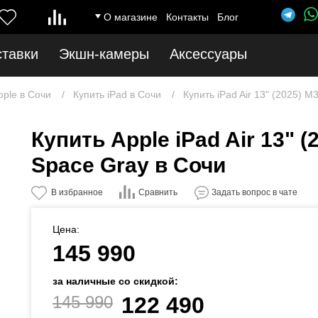
О магазине
Контакты
Блог
ставки
Экшн-камеры
Аксессуары
pple в Сочи
Купить iPad в Сочи
Купить iPad Air 13" (2025) M
Купить Apple iPad Air 13" (2
Space Gray в Сочи
Сравнить
В избранное
Задать вопрос в чате
Цена:
145 990
за наличные со скидкой:
145 990
122 490