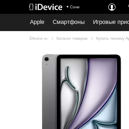
Сочи
Apple
Смартфоны
Игровые при
iDevice.ru
Каталог товаров
Купить технику A