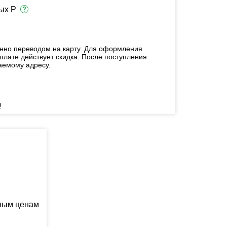
ых Р
енно переводом на карту. Для оформления
плате действует скидка. После поступления
аемому адресу.
!
ьным ценам