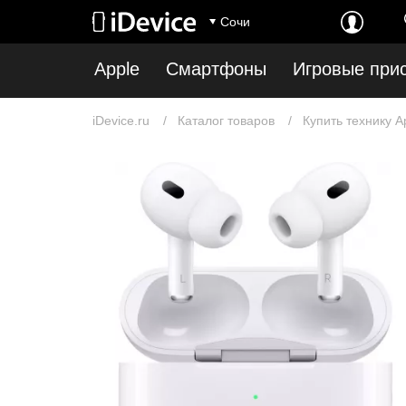
Сочи
Apple
Смартфоны
Игровые при
iDevice.ru
Каталог товаров
Купить технику A