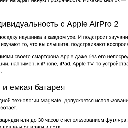
ия на адаптивную прозрачность. Никаких кнопок — 
ивидуальность с Apple AirPro 2
садку наушника в каждом ухе. И подстроит звучание
зучают то, что вы слышите, подстраивают воспроизв
циями своего смартфона Apple даже без его непосре
и, например, к iPhone, iPad, Apple TV, то устройств
.
 и емкая батарея
ой технологии MagSafe. Допускается использование 
ботает.
дзарядки или до 30 часов с использованием футляра
ащищены от влаги и пота.