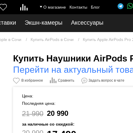
О магазине
Контакты
Блог
ставки
Экшн-камеры
Аксессуары
pple в Сочи
Купить AirPods в Сочи
Купить Apple AirPods Pro 
Купить Наушники AirPods P
Перейти на актуальный тов
Сравнить
В избранное
Задать вопрос в чате
Цена:
Последняя цена:
20 990
21 990
за наличные со скидкой:
20 990