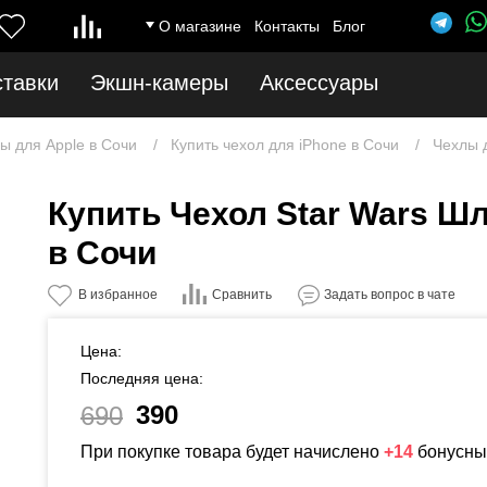
О магазине
Контакты
Блог
ставки
Экшн-камеры
Аксессуары
ы для Apple в Сочи
Купить чехол для iPhone в Сочи
Чехлы д
Купить Чехол Star Wars Шл
в Сочи
Сравнить
В избранное
Задать вопрос в чате
Цена:
Последняя цена:
390
690
При покупке товара будет начислено
+14
бонусны