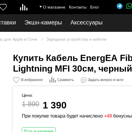
О магазине
Контакты
Блог
ставки
Экшн-камеры
Аксессуары
ы для Apple в Сочи
Зарядные устройства и кабели
Купить Кабель EnergEA Fib
Lightning MFI 30см, черный
Сравнить
В избранное
Задать вопрос в чате
Цена:
1 890
1 390
При покупке товара будет начислено
+49
бонусны
Есть в наличии