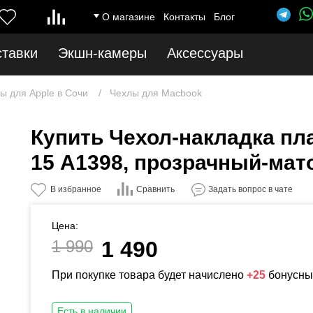
О магазине
Контакты
Блог
ставки
Экшн-камеры
Аксессуары
ы для Apple в Сочи
Чехлы для Macbook
Купить Чехол-накладка пл
15 A1398, прозрачный-мат
Сравнить
В избранное
Задать вопрос в чате
Цена:
1 990
1 490
При покупке товара будет начислено
+25
бонусны
Есть в наличии