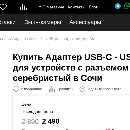
О магазине
Контакты
Блог
ставки
Экшн-камеры
Аксессуары
ы для Apple в Сочи
USB расширители для Mac
Купить Адаптер USB-C - US
для устройств с разъемом
серебристый в Сочи
Сравнить
В избранное
Задать вопрос в чате
Цена:
Последняя цена:
2 490
2 890