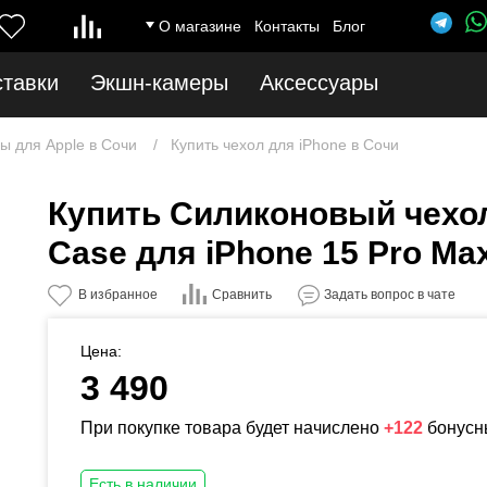
О магазине
Контакты
Блог
ставки
Экшн-камеры
Аксессуары
ы для Apple в Сочи
Купить чехол для iPhone в Сочи
Купить Силиконовый чехол
Case для iPhone 15 Pro Ma
Сравнить
В избранное
Задать вопрос в чате
Цена:
3 490
При покупке товара будет начислено
+122
бонусн
Есть в наличии