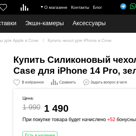
О магазине
Контакты
Блог
ставки
Экшн-камеры
Аксессуары
ы для Apple в Сочи
Купить чехол для iPhone в Сочи
Купить Силиконовый чехол
Case для iPhone 14 Pro, з
Сравнить
В избранное
Задать вопрос в чате
Цена:
1 990
1 490
При покупке товара будет начислено
+52
бонусны
Есть в наличии