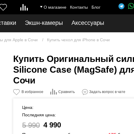
О магазине
Контакты
Блог
ставки
Экшн-камеры
Аксессуары
ы для Apple в Сочи
Купить чехол для iPhone в Сочи
Купить Оригинальный сил
Silicone Case (MagSafe) для
Сочи
Сравнить
В избранное
Задать вопрос в чате
Цена:
Последняя цена:
4 990
5 990