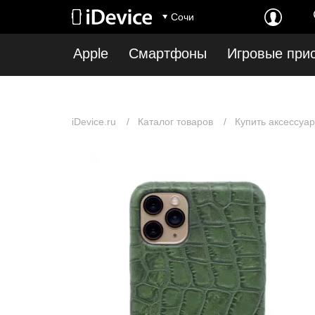
Notice
: Undefined index: first_show_in_stock in
/var/www/www-root/data/www/idev
Сочи
root/data/www/idevice.ru/catalog/model/catalog/category.php
on line
12
Apple
Смартфоны
Игровые при
iDevice.ru
Каталог товаров
Купить аксессуар