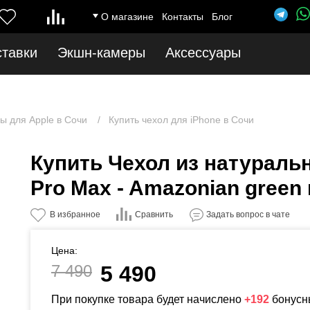
ice.ru/catalog/model/catalog/category.php
on line
12
Notice
: Undefined index: 
О магазине
Контакты
Блог
ставки
Экшн-камеры
Аксессуары
ы для Apple в Сочи
Купить чехол для iPhone в Сочи
Купить Чехол из натуральн
Pro Max - Amazonian green
Сравнить
В избранное
Задать вопрос в чате
Цена:
7 490
5 490
При покупке товара будет начислено
+192
бонусн