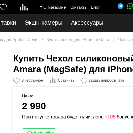
О магазине
Контакты
Блог
ставки
Экшн-камеры
Аксессуары
ы для Apple в Сочи
Купить чехол для iPhone в Сочи
Чехлы д
Купить Чехол силиконовы
Amara (MagSafe) для iPhone 
Сравнить
В избранное
Задать вопрос в чате
Цена:
2 990
При покупке товара будет начислено
+105
бонусн
Есть в наличии