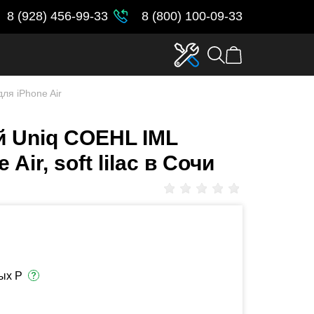
8 (928) 456-99-33
8 (800) 100-09-33
ля iPhone Air
й Uniq COEHL IML
Air, soft lilac в Сочи
ых Р