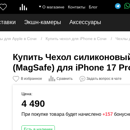
О магазине
Контакты
Блог
ставки
Экшн-камеры
Аксессуары
ы для Apple в Сочи
Купить чехол для iPhone в Сочи
Чехлы д
Купить Чехол силиконовы
(MagSafe) для iPhone 17 Pr
Сравнить
В избранное
Задать вопрос в чате
Цена:
4 490
При покупке товара будет начислено
+157
бонусн
Есть в наличии