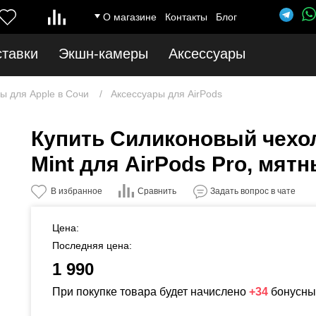
О магазине
Контакты
Блог
ставки
Экшн-камеры
Аксессуары
ы для Apple в Сочи
Аксессуары для AirPods
Купить Силиконовый чехол 
Mint для AirPods Pro, мят
Сравнить
В избранное
Задать вопрос в чате
Цена:
Последняя цена:
1 990
При покупке товара будет начислено
+34
бонусны