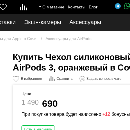
О магазине
Контакты
Блог
ставки
Экшн-камеры
Аксессуары
ы для Apple в Сочи
Аксессуары для AirPods
Купить Чехол силиконовый
AirPods 3, оранжевый в Со
Сравнить
В избранное
Задать вопрос в чате
Цена:
1 490
690
При покупке товара будет начислено
+12
бонусны
Есть в наличии