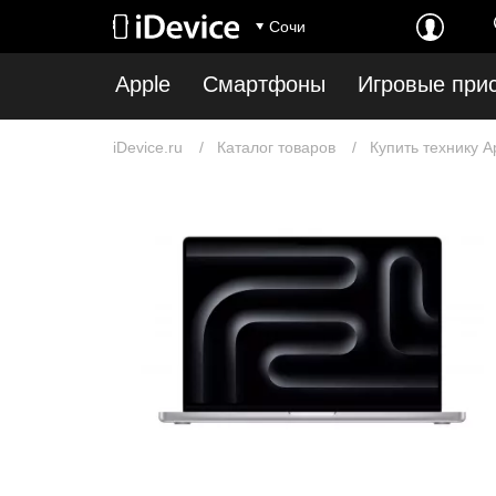
Сочи
Apple
Смартфоны
Игровые при
iDevice.ru
Каталог товаров
Купить технику A