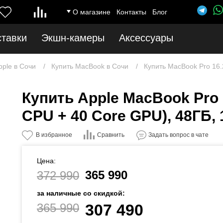
О магазине
Контакты
Блог
ставки
Экшн-камеры
Аксессуары
pple в Сочи
Купить MacBook в Сочи
Купить MacBook Pro 16.
Купить Apple MacBook Pro 
CPU + 40 Core GPU), 48ГБ, 
Сравнить
В избранное
Задать вопрос в чате
Цена:
365 990
372 990
за наличные со скидкой:
365 990
307 490